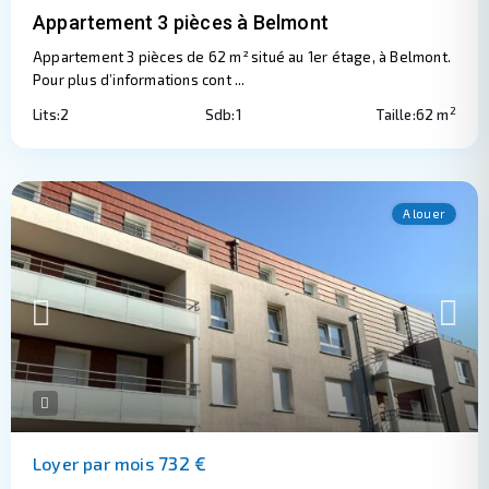
Appartement 3 pièces à Belmont
Appartement 3 pièces de 62 m² situé au 1er étage, à Belmont.
Pour plus d’informations cont
...
2
Lits:
2
Sdb:
1
Taille:
62 m
A louer
732 €
Loyer par mois