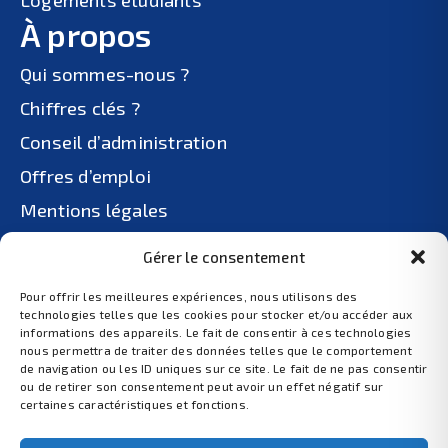
À propos
Qui sommes-nous ?
Chiffres clés ?
Conseil d’administration
Offres d’emploi
Mentions légales
Politiques de confidentialité
Gérer le consentement
Plan du site
Pour offrir les meilleures expériences, nous utilisons des
technologies telles que les cookies pour stocker et/ou accéder aux
informations des appareils. Le fait de consentir à ces technologies
nous permettra de traiter des données telles que le comportement
de navigation ou les ID uniques sur ce site. Le fait de ne pas consentir
ou de retirer son consentement peut avoir un effet négatif sur
certaines caractéristiques et fonctions.