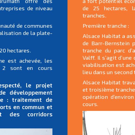
Brumath offre des
à fort potentiel éc
ntreprises de niveau
de 25 hectares, l
tranches.
munauté de communes
Première tranche :
lisation de la plate-
Alsace Habitat a a
de Barr-Bernstein p
120 hectares.
tranche du parc d’
Valff. Il s’agit d’un
che est achevée, les
viabilisation est ach
t 2 sont en cours
lieu dans un second
Alsace Habitat trav
specté, le projet
et troisième tranches
 de développement
opération d’enviro
ée : traitement de
cours.
sports en commun et
t des corridors