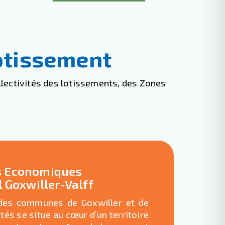
tissement
lectivités des lotissements, des Zones
és Economiques
Goxwiller-Valff
 des communes de Goxwiller et de
vités se situe au cœur d’un territoire