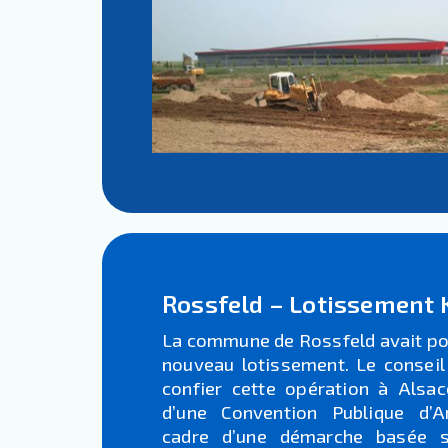
Rossfeld – Lotissement 
La commune de Rossfeld avait pou
nouveau lotissement. Le conseil
confier cette opération à Alsac
d’une Convention Publique d’
cadre d’une démarche basée s