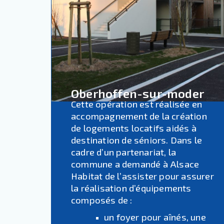
Oberhoffen-sur-moder
Cette opération est réalisée en
accompagnement de la création
de logements locatifs aidés à
destination de séniors. Dans le
cadre d’un partenariat, la
commune a demandé à Alsace
Habitat de l’assister pour assurer
la réalisation d’équipements
composés de :
un foyer pour aînés,
une