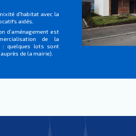
ixité d’habitat avec la
catifs aidés.
tion d’aménagement est
ercialisation de la
 : quelques lots sont
auprès de la mairie).