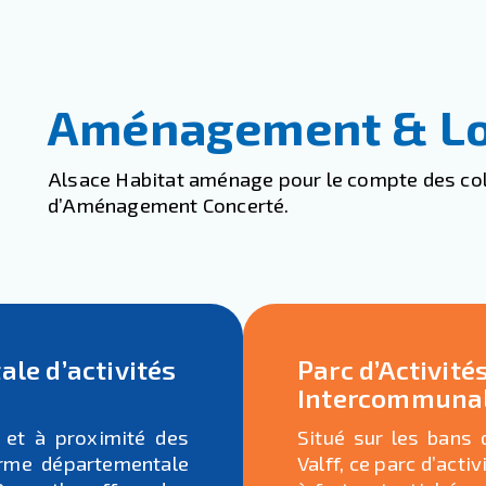
Aménagement & Lo
Alsace Habitat aménage pour le compte des col
d’Aménagement Concerté.
le d’activités
Parc d’Activit
Intercommunal 
 et à proximité des
Situé sur les bans
orme départementale
Valff, ce parc d’acti