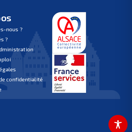
pos
s-nous ?
és ?
administration
mploi
égales
de confidentialité
e