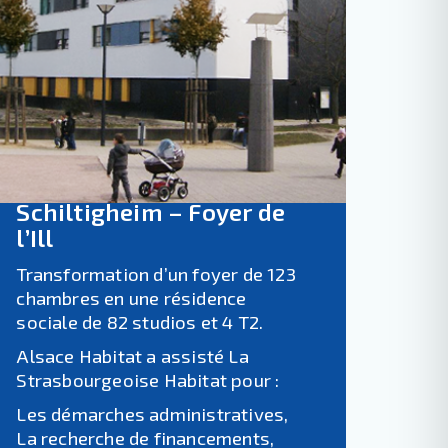
Schiltigheim – Foyer de
l’Ill
Transformation d’un foyer de 123
chambres en une résidence
sociale de 82 studios et 4 T2.
Alsace Habitat a assisté La
Strasbourgeoise Habitat pour :
Les démarches administratives,
La recherche de financements,