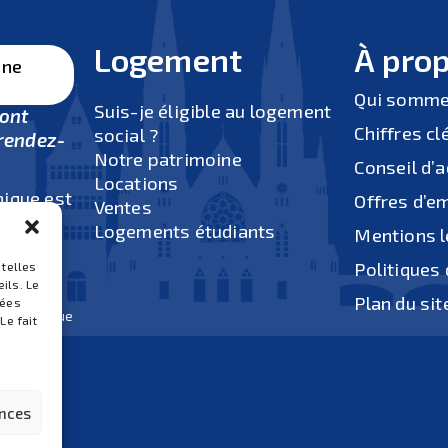
Logement
À pro
une
Qui somme
Suis-je éligible au logement
sont
Chiffres cl
social ?
rendez-
Notre patrimoine
Conseil d’
Locations
nique est
Offres d’e
Ventes
au
Logements étudiants
Mentions l
0 à 12h
Politiques 
h.
 telles
ils. Le
dis après-
Plan du sit
nées
us physique
Le fait
ue).
ences