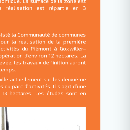
onomique. La surface de la zone est
a réalisation est répartie en 3
ssisté la Communauté de communes
our la réalisation de la première
activités du Piémont à Goxwiller–
e opération d’environ 12 hectares. La
evée, les travaux de finition auront
 temps.
aille actuellement sur les deuxième
 du parc d’activités. Il s’agit d’une
n 13 hectares. Les études sont en