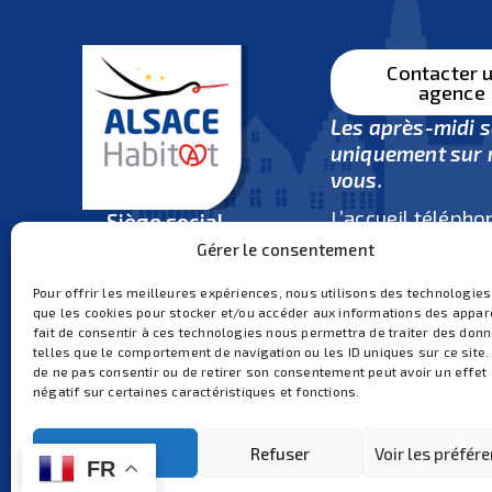
Contacter 
agence
Les après-midi 
uniquement sur 
vous.
L’accueil télépho
Siège social
ouvert
du lundi 
4 rue Bartisch
Gérer le consentement
vendredi de 8h3
67100 Strasbourg
et de 14h30 à 17
Pour offrir les meilleures expériences, nous utilisons des technologies
03 88 65 81 90
que les cookies pour stocker et/ou accéder aux informations des appare
Ouvert du lundi au vendredi
Fermeture tous les mar
fait de consentir à ces technologies nous permettra de traiter des don
midi (pas de rendez-vo
de 8h30 à 12h et de 14h à
telles que le comportement de navigation ou les ID uniques sur ce site. 
ni d’accueil téléphoniq
de ne pas consentir ou de retirer son consentement peut avoir un effet
17h
négatif sur certaines caractéristiques et fonctions.
Restez connecté
Accepter
Refuser
Voir les préfér
FR