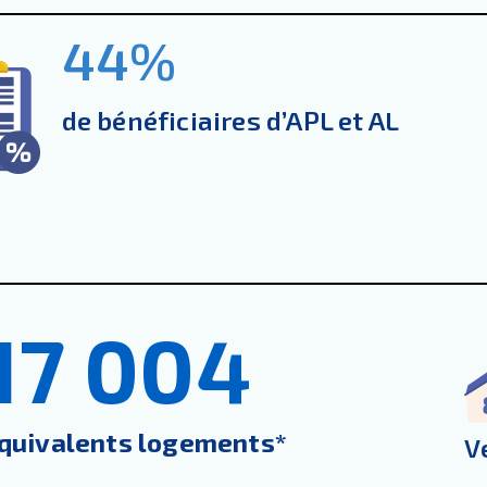
44
%
de bénéficiaires d’APL et AL
17 004
quivalents logements*
V