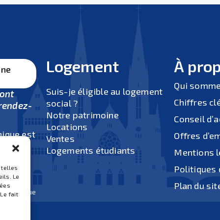
Logement
À pro
une
Qui somme
Suis-je éligible au logement
sont
Chiffres cl
social ?
rendez-
Notre patrimoine
Conseil d’
Locations
nique est
Offres d’e
Ventes
au
Logements étudiants
Mentions l
0 à 12h
Politiques 
h.
 telles
ils. Le
dis après-
Plan du sit
nées
us physique
Le fait
ue).