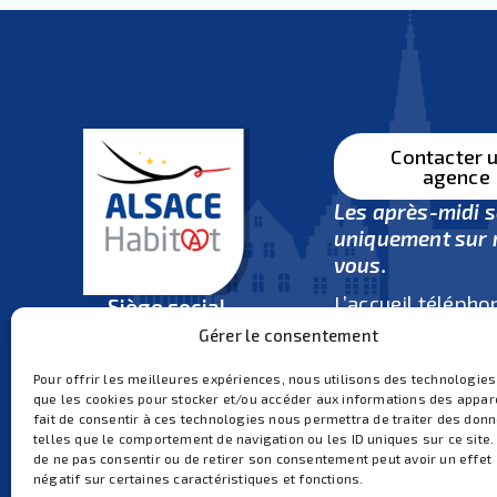
Contacter 
agence
Les après-midi 
uniquement sur 
vous.
L’accueil télépho
Siège social
ouvert
du lundi 
4 rue Bartisch
Gérer le consentement
vendredi de 8h3
67100 Strasbourg
et de 14h30 à 17
Pour offrir les meilleures expériences, nous utilisons des technologies
03 88 65 81 90
que les cookies pour stocker et/ou accéder aux informations des appare
Ouvert du lundi au vendredi
Fermeture tous les mar
fait de consentir à ces technologies nous permettra de traiter des don
midi (pas de rendez-vo
de 8h30 à 12h et de 14h à
telles que le comportement de navigation ou les ID uniques sur ce site. 
ni d’accueil téléphoniq
de ne pas consentir ou de retirer son consentement peut avoir un effet
17h
négatif sur certaines caractéristiques et fonctions.