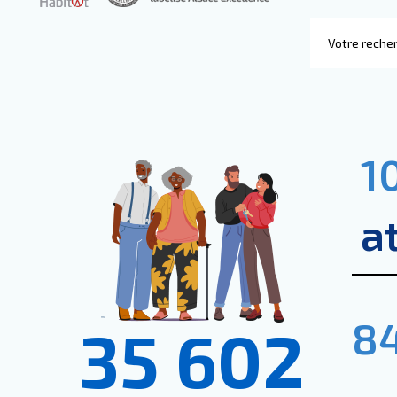
1
a
8
35 602