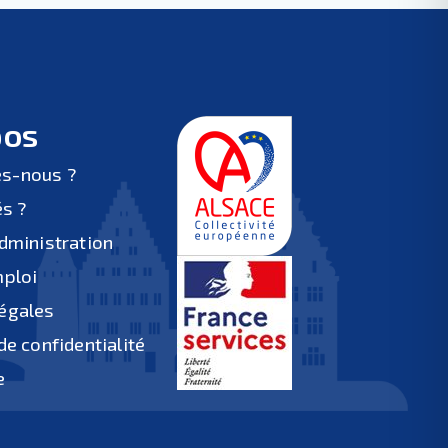
pos
s-nous ?
és ?
administration
mploi
égales
de confidentialité
e