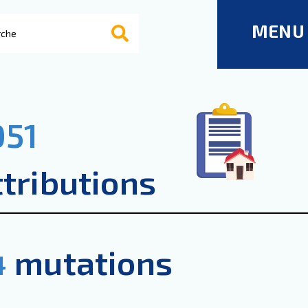
MENU
051
ttributions
4
mutations