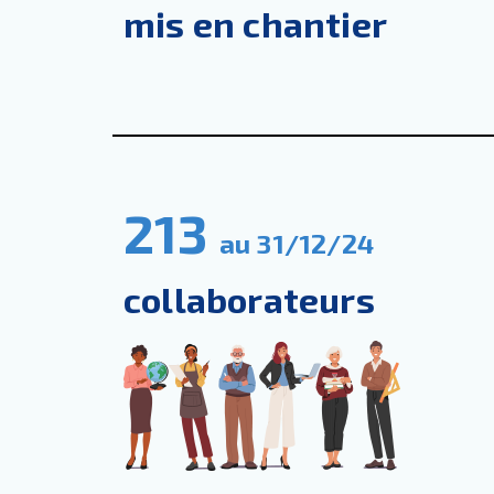
mis en chan
tier
213
au 31/12/24
collaborateurs