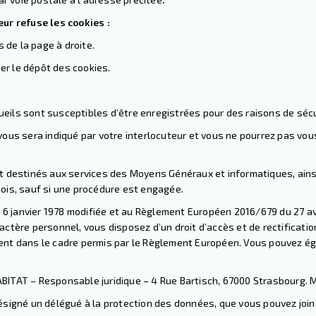
ur refuse les cookies :
 de la page à droite.
ter le dépôt des cookies.
ils sont susceptibles d’être enregistrées pour des raisons de sécu
vous sera indiqué par votre interlocuteur et vous ne pourrez pas vo
 destinés aux services des Moyens Généraux et informatiques, ainsi qu
ois, sauf si une procédure est engagée.
u 6 janvier 1978 modifiée et au Règlement Européen 2016/679 du 27 avr
ctère personnel, vous disposez d’un droit d’accès et de rectificati
ement dans le cadre permis par le Règlement Européen. Vous pouvez ég
TAT – Responsable juridique – 4 Rue Bartisch, 67000 Strasbourg. Merci
ésigné un délégué à la protection des données, que vous pouvez join