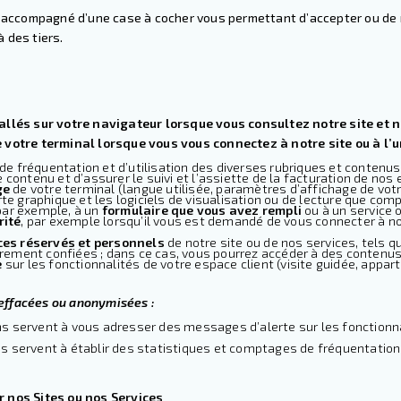
re accompagné d’une case à cocher vous permettant d’accepter ou de 
 des tiers.
tallés sur votre navigateur lorsque vous consultez notre site et
e votre terminal lorsque vous vous connectez à notre site ou à l’u
e fréquentation et d’utilisation des diverses rubriques et contenus
 contenu et d’assurer le suivi et l’assiette de la facturation de nos 
ge
de votre terminal (langue utilisée, paramètres d’affichage de votr
rte graphique et les logiciels de visualisation ou de lecture que comp
par exemple, à un
formulaire que vous avez rempli
ou à un service 
rité
, par exemple lorsqu’il vous est demandé de vous connecter à no
ces réservés et personnels
de notre site ou de nos services, tels 
ement confiées ; dans ce cas, vous pourrez accéder à des contenus 
e
sur les fonctionnalités de votre espace client (visite guidée, appar
effacées ou anonymisées :
s servent à vous adresser des messages d’alerte sur les fonctionnali
s servent à établir des statistiques et comptages de fréquentation 
r nos Sites ou nos Services