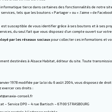
informatique tierce dans certaines des fonctionnalités de notre sit
services, tels que les boutons « Partager » ou « J’aime » de Facebook,
 est susceptible de vous identifier grâce à ses boutons et à ses pro
services, du seul fait que vous disposez d’un compte ouvert sur votr
ployé par les réseaux sociaux
pour collecter ces informations et vo
ement destinées à Alsace Habitat, éditeur du site. Toute transmissi
janvier 1978
modifiée par la loi du 6 août 2004, vous disposez de
droi
exercer ces droits :
at@anaxia-conseil.fr
itat – Service DPO – 4 rue Bartisch – 67100 STRASBOURG
ar voie postale à l’adresse précitée
.