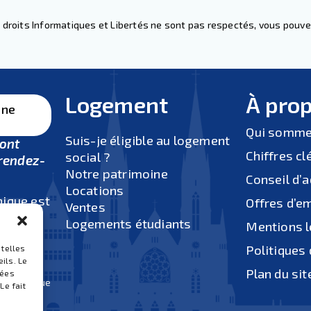
 droits Informatiques et Libertés ne sont pas respectés, vous pouve
Logement
À pro
une
Qui somme
Suis-je éligible au logement
sont
Chiffres cl
social ?
rendez-
Notre patrimoine
Conseil d’
Locations
nique est
Offres d’e
Ventes
au
Logements étudiants
Mentions l
0 à 12h
Politiques 
h.
 telles
ils. Le
dis après-
Plan du sit
nées
us physique
Le fait
ue).