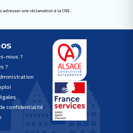
z adresser une réclamation à la CNIL.
pos
s-nous ?
és ?
administration
mploi
égales
de confidentialité
e