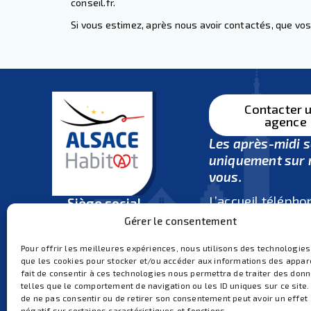
conseil.fr
.
Si vous estimez, après nous avoir contactés, que vos
Contacter 
agence
Les après-midi 
uniquement sur 
vous.
L’accueil télépho
Siège social
ouvert
du lundi 
4 rue Bartisch
Gérer le consentement
vendredi de 8h3
67100 Strasbourg
et de 14h30 à 17
Pour offrir les meilleures expériences, nous utilisons des technologies
03 88 65 81 90
que les cookies pour stocker et/ou accéder aux informations des appare
Ouvert du lundi au vendredi
Fermeture tous les mar
fait de consentir à ces technologies nous permettra de traiter des don
midi (pas de rendez-vo
de 8h30 à 12h et de 14h à
telles que le comportement de navigation ou les ID uniques sur ce site. 
ni d’accueil téléphoniq
de ne pas consentir ou de retirer son consentement peut avoir un effet
17h
négatif sur certaines caractéristiques et fonctions.