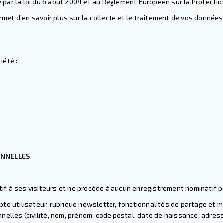
e
par la loi du 6 août 2004 et au
Règlement Europeen sur la Protectio
ermet d’en savoir plus sur la collecte et le traitement de vos donnée
iété :
ONNELLES
f à ses visiteurs et ne procède à aucun enregistrement nominatif p
te utilisateur, rubrique newsletter, fonctionnalités de partage et m
nelles (civilité, nom, prénom, code postal, date de naissance, adress