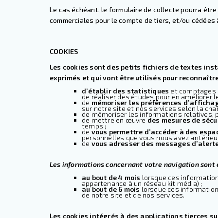
Le cas échéant, le formulaire de collecte pourra êt
commerciales pour le compte de tiers, et/ou cédées à
COOKIES
Les cookies sont des petits fichiers de textes ins
exprimés et qui vont être utilisés pour reconnaîtr
d’établir des statistiques
et comptages d
de réaliser des études pour en améliorer le
de
mémoriser les préférences d’afficha
sur notre site et nos services selon la cha
de mémoriser les informations relatives, 
de mettre en œuvre
des mesures de sécu
temps ;
de
vous permettre d’accéder à des espa
personnelles que vous nous avez antérieur
de
vous adresser des messages d’alert
Les informations concernant votre navigation sont 
au bout de 4 mois
lorsque ces information
appartenance à un réseau kit média) ;
au bout de 6 mois
lorsque ces information
de notre site et de nos services.
Les cookies intégrés à des applications tierces su