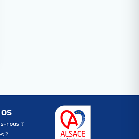
pos
s-nous ?
és ?