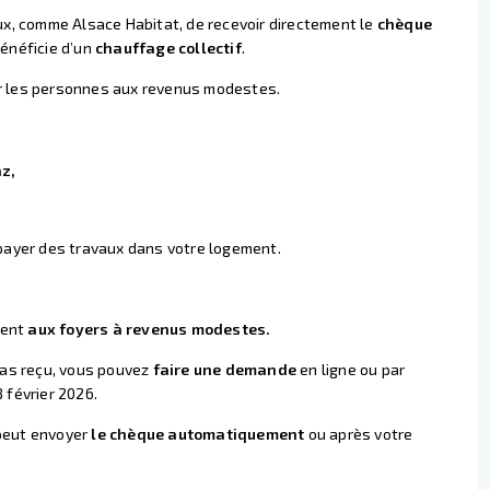
aux, comme Alsace Habitat, de recevoir directement le
chèque
bénéficie d’un
chauffage collectif
.
r les personnes aux revenus modestes.
az,
r payer des travaux dans votre logement.
ment
aux foyers à revenus modestes.
 pas reçu, vous pouvez
faire une demande
en ligne ou par
 février 2026.
 peut envoyer
le chèque automatiquement
ou après votre