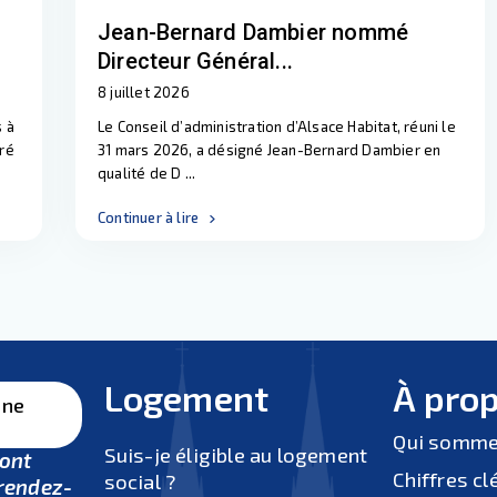
Jean-Bernard Dambier nommé
Directeur Général...
8 juillet 2026
s à
Le Conseil d’administration d’Alsace Habitat, réuni le
uré
31 mars 2026, a désigné Jean-Bernard Dambier en
qualité de D
...
Continuer à lire
Logement
À pro
une
Qui somme
Suis-je éligible au logement
sont
Chiffres cl
social ?
rendez-