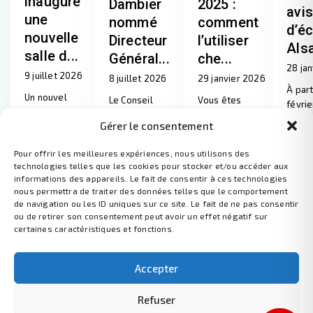
inaugure
Dambier
2025 :
avis
une
nommé
comment
d’é
nouvelle
Directeur
l’utiliser
Alsa
salle d...
Général...
che...
28 ja
9 juillet 2026
8 juillet 2026
29 janvier 2026
À part
Un nouvel
Le Conseil
Vous êtes
févrie
espace
d’administrati
bénéficiaire
Habita
Gérer le consentement
dédié au
on d’Alsace
du chèque
place
sport ouvre
Habitat, réuni
énergie 2025
avis 
Pour offrir les meilleures expériences, nous utilisons des
ses portes à
le 31 mars
? Bonne
Entiè
technologies telles que les cookies pour stocker et/ou accéder aux
la Meinau. Le
2026, a
nouvelle :
repen
informations des appareils. Le fait de consentir à ces technologies
mardi 30
désigné Jean-
vous pouvez
nous permettra de traiter des données telles que le comportement
docum
juin, Alsace
Bernard
l’utiliser pour
de navigation ou les ID uniques sur ce site. Le fait de ne pas consentir
...
Habitat a
ou de retirer son consentement peut avoir un effet négatif sur
Dambier en
payer vos
inauguré une
certaines caractéristiques et fonctions.
qualité de D
charges loca
nouve
...
...
...
Accepter
Continuer à lire
Continuer à lire
Continuer à lire
Contin
Refuser